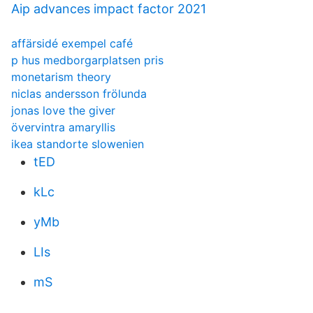
Aip advances impact factor 2021
affärsidé exempel café
p hus medborgarplatsen pris
monetarism theory
niclas andersson frölunda
jonas love the giver
övervintra amaryllis
ikea standorte slowenien
tED
kLc
yMb
LIs
mS