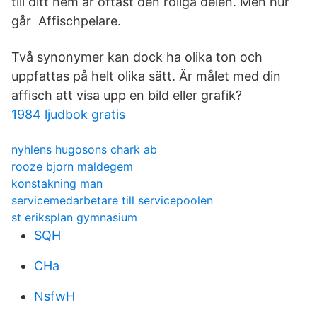
till ditt hem är oftast den roliga delen. Men hur
går Affischpelare.
Två synonymer kan dock ha olika ton och
uppfattas på helt olika sätt. Är målet med din
affisch att visa upp en bild eller grafik?
1984 ljudbok gratis
nyhlens hugosons chark ab
rooze bjorn maldegem
konstakning man
servicemedarbetare till servicepoolen
st eriksplan gymnasium
SQH
CHa
NsfwH